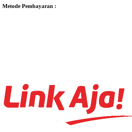
Metode Pembayaran :