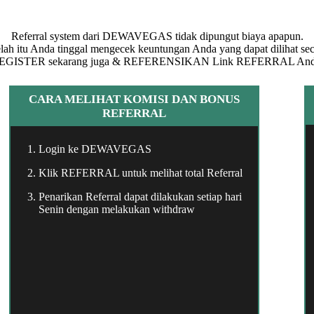
KEUNTUNGAN HINGGA PULUHAN JUTA RUPIAH SETIAP MINGGUNY
Referral system dari DEWAVEGAS tidak dipungut biaya apapun.
elah itu Anda tinggal mengecek keuntungan Anda yang dapat dilihat se
EGISTER sekarang juga & REFERENSIKAN Link REFERRAL And
CARA MELIHAT KOMISI DAN BONUS
REFERRAL
Login ke DEWAVEGAS
Klik REFERRAL untuk melihat total Referral
Penarikan Referral dapat dilakukan setiap hari
Senin dengan melakukan withdraw