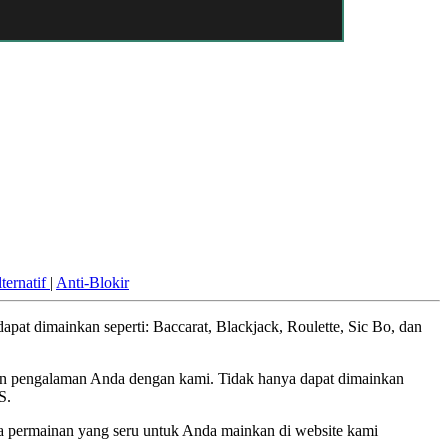
ternatif
|
Anti-Blokir
apat dimainkan seperti: Baccarat, Blackjack, Roulette, Sic Bo, dan
an pengalaman Anda dengan kami. Tidak hanya dapat dimainkan
S.
ta permainan yang seru untuk Anda mainkan di website kami