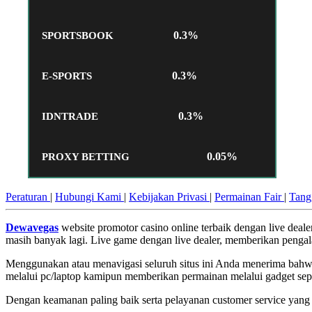
0.3%
SPORTSBOOK
0.3%
E-SPORTS
0.3%
IDNTRADE
0.05%
PROXY BETTING
Peraturan
|
Hubungi Kami
|
Kebijakan Privasi
|
Permainan Fair
|
Tang
Dewavegas
website promotor casino online terbaik dengan live deal
masih banyak lagi. Live game dengan live dealer, memberikan penga
Menggunakan atau menavigasi seluruh situs ini Anda menerima bah
melalui pc/laptop kamipun memberikan permainan melalui gadget s
Dengan keamanan paling baik serta pelayanan customer service yang