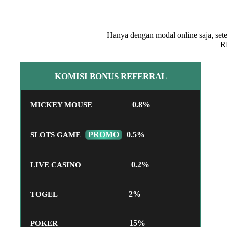
Hanya dengan modal online saja, set
R
KOMISI BONUS REFERRAL
0.8%
MICKEY MOUSE
PROMO
0.5%
SLOTS GAME
0.2%
LIVE CASINO
2%
TOGEL
15%
POKER