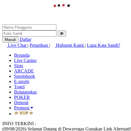
Daftar
Masuk
Live Chat
|
Penarikan
|
Hubungi Kami
|
Lupa Kata Sandi?
Beranda
Live Casino
Slots
ARCADE
Sportsbook
E-sports
Togel
Bolatangkas
POKER
Deposit
Promosi
INFO TERKINI :
(09/08/2026)
Selamat Datang di Dewavegas Gunakan Link Alternatif 