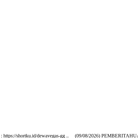
: https://shortku.id/dewavegas-gg ..
(09/08/2026)
PEMBERITAHUA